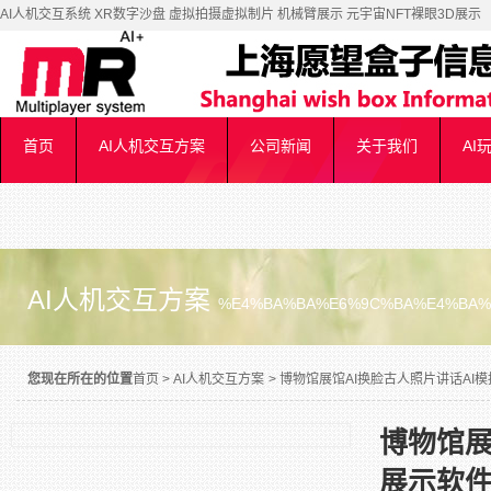
AI人机交互系统 XR数字沙盘 虚拟拍摄虚拟制片 机械臂展示 元宇宙NFT裸眼3D展示
首页
AI人机交互方案
公司新闻
关于我们
AI
AI人机交互方案
%E4%BA%BA%E6%9C%BA%E4%BA%
您现在所在的位置
首页
>
AI人机交互方案
>
博物馆展馆AI换脸古人照片讲话AI模拟
博物馆展
展示软