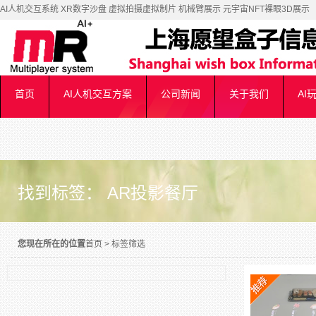
AI人机交互系统 XR数字沙盘 虚拟拍摄虚拟制片 机械臂展示 元宇宙NFT裸眼3D展示
首页
AI人机交互方案
公司新闻
关于我们
AI
找到标签： AR投影餐厅
您现在所在的位置
首页
>
标签筛选