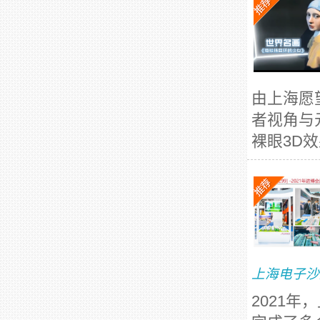
由上海愿
者视角与
裸眼3D
上海电子沙
2021