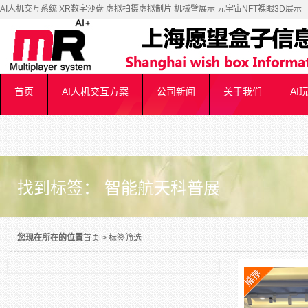
AI人机交互系统 XR数字沙盘 虚拟拍摄虚拟制片 机械臂展示 元宇宙NFT裸眼3D展示
首页
AI人机交互方案
公司新闻
关于我们
AI
找到标签： 智能航天科普展
您现在所在的位置
首页
>
标签筛选