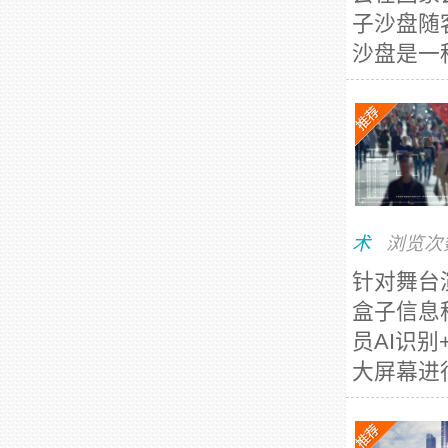
子沙盘随
沙盘是一
术
浏览次
针对舞台
盒子信息
员AI识
大屏幕进行