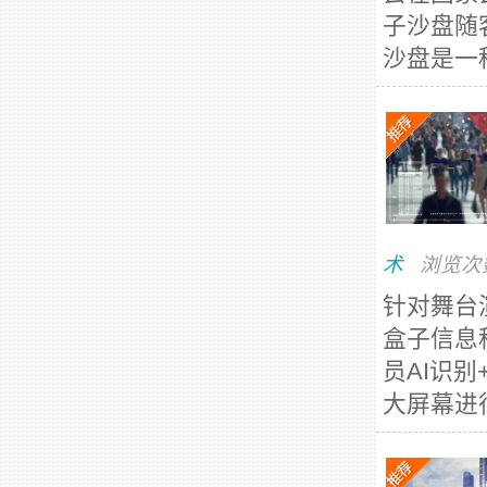
子沙盘随
沙盘是一
术
浏览次
针对舞台
盒子信息
员AI识
大屏幕进行