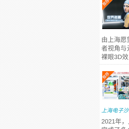
由上海愿
者视角与
裸眼3D
上海电子沙
2021