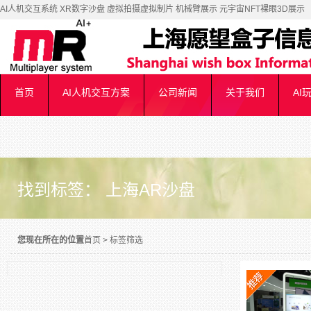
AI人机交互系统 XR数字沙盘 虚拟拍摄虚拟制片 机械臂展示 元宇宙NFT裸眼3D展示
首页
AI人机交互方案
公司新闻
关于我们
AI
找到标签： 上海AR沙盘
您现在所在的位置
首页
>
标签筛选