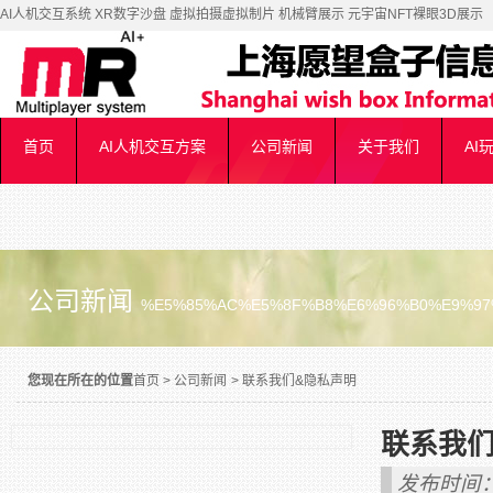
AI人机交互系统 XR数字沙盘 虚拟拍摄虚拟制片 机械臂展示 元宇宙NFT裸眼3D展示
首页
AI人机交互方案
公司新闻
关于我们
AI
公司新闻
%E5%85%AC%E5%8F%B8%E6%96%B0%E9%97
您现在所在的位置
首页
>
公司新闻
>
联系我们&隐私声明
联系我们
发布时间：2