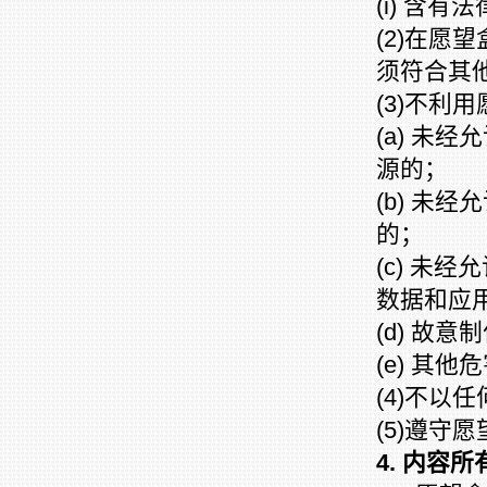
(i) 含
(2)在
须符合其
(3)不利
(a) 未
源的；
(b) 未
的；
(c) 未
数据和应
(d) 故
(e) 其
(4)不以
(5)遵守
4. 内容所