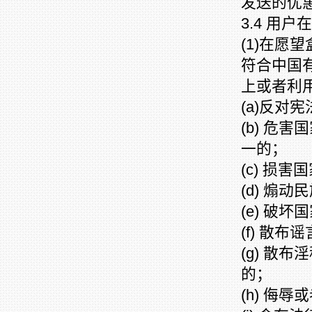
发送的优
3.4 用
(1)在
符合中国
上或者利
(a)反对
(b) 危
一的；
(c) 损
(d) 煽
(e) 破
(f) 散
(g) 散
的；
(h) 侮